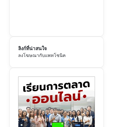
ลิงก์ที่น่าสนใจ
ลงโฆษณากับแพทโซนิค