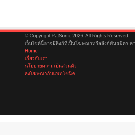
© Copyright PatSonic 2026, All Rights Reserved
เว็บไซต์นี้อาจมีลิงก์ที่เป็นโฆษณาหรือลิงก์พันธมิตร 
Home
เกี่ยวกับเรา
นโยบายความเป็นส่วนตัว
ลงโฆษณากับแพทโซนิค
Facebook
X
YouTube
Instagram
Spotify
Back
to
top