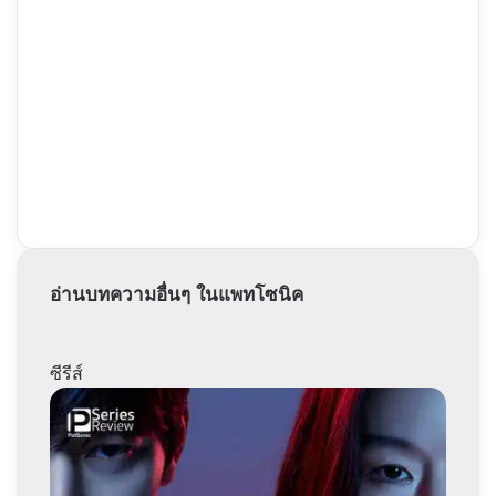
วะ
ของ
ข้า
อ่านบทความอื่นๆ ในแพทโซนิค
ซีรีส์