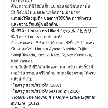
เพลินทีเดียว
ด้วยความที่ซีรีส์มันสั้น 10 ตอนต่อซีซั่นเท่านั้น
มันจึงไม่เยิ่นเย้อและน่าติดตามเอามากๆ
แถมยังให้แง่มุมดีๆ ของการใช้ชีวิต การทำงาน
และความรักแก่ผู้ชมอีกด้วย
ชื่อซีรีส์ :
Hotaru no Hikari / ホタルノヒカリ
ชื่อไทย : โฮตารุ สาวปลาแห้ง
จำนวนตอน : ซีซั่น 1: 10 ตอน, ซีซั่น 2: 11 ตอน
นักแสดงนำ : Haruka Ayase,
Naohito Fujiki
,
Shinji Takeda, Kazuki Kato, Ryoko Kuninaka,
Ken Yasuda
สรุปกันอีกที ซีรีส์มันมีสองภาคนะครับ แล้วก็ยังมี
เวอร์ชั่นภาพยนตรือีกด้วย ผมคงต้องตามดูให้ครบ
แล้วล่ะสิเนี่ย
‘โฮตารุ สาวปลาแห้ง’
(2007)
‘โฮตารุ สาวปลาแห้ง Season 2’
(2010)
‘Hotaru The Movie: It’s Only A Little Light In
My Life’
(2012)