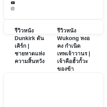
YouTube
Instagram
รีวิว
รีวิวหนัง
รีวิว
รีวิวหนัง
หนัง
หนัง
Dunkirk ดัน
Wukong หงอ
Dunkirk
Wukong
เคิร์ก |
คง กำเนิด
ดัน
หงอ
ชายหาดแห่ง
เทพเจ้าวานร |
เคิร์ก
คง
|
กำเนิด
ความสิ้นหวัง
เจ้าคือฮั้วกั้วะ
ชายหาด
เทพเจ้า
ของข้า
แห่ง
วานร
ความ
|
สิ้น
เจ้า
หวัง
คือ
ฮั้ว
กั้