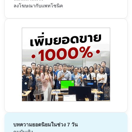
ลงโฆษณากับแพทโซนิค
บทความยอดนิยมในช่วง 7 วัน
คนบันเทิง