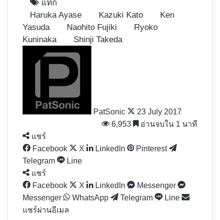
แท็ก
Haruka Ayase
Kazuki Kato
Ken
Yasuda
Naohito Fujiki
Ryoko
Kuninaka
Shinji Takeda
Follow
on
X
PatSonic
23 July 2017
6,953
อ่านจบใน 1 นาที
แชร์
Facebook
X
LinkedIn
Pinterest
Telegram
Line
แชร์
Facebook
X
LinkedIn
Messenger
Messenger
WhatsApp
Telegram
Line
แชร์ผ่านอีเมล