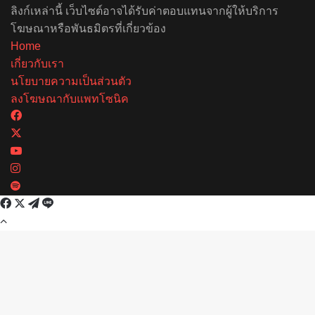
ลิงก์เหล่านี้ เว็บไซต์อาจได้รับค่าตอบแทนจากผู้ให้บริการ
โฆษณาหรือพันธมิตรที่เกี่ยวข้อง
Home
เกี่ยวกับเรา
นโยบายความเป็นส่วนตัว
ลงโฆษณากับแพทโซนิค
Facebook
X
YouTube
Instagram
Spotify
Facebook
X
Telegram
Line
Back
to
top
button