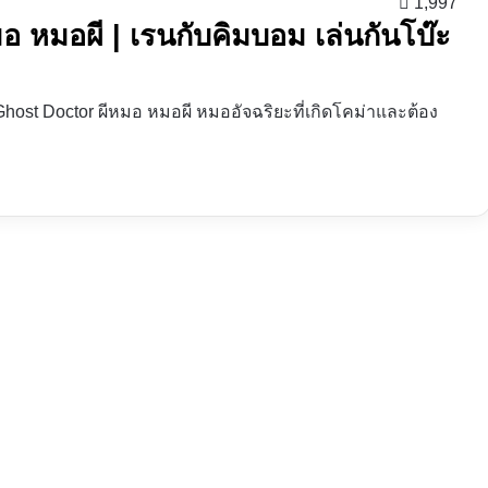
1,997
มอ หมอผี | เรนกับคิมบอม เล่นกันโบ๊ะ
ง Ghost Doctor ผีหมอ หมอผี หมออัจฉริยะที่เกิดโคม่าและต้อง