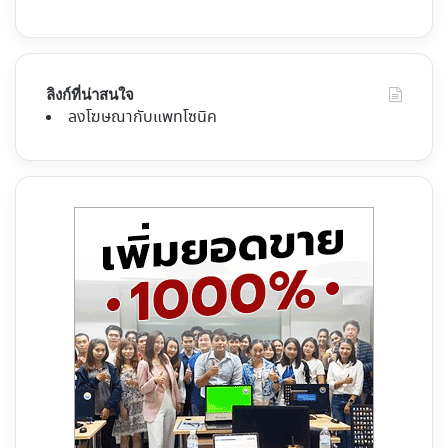
ลิงก์ที่น่าสนใจ
ลงโฆษณากับแพทโซนิค