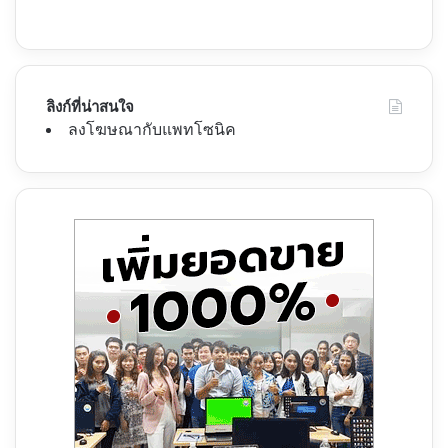
ลิงก์ที่น่าสนใจ
ลงโฆษณากับแพทโซนิค