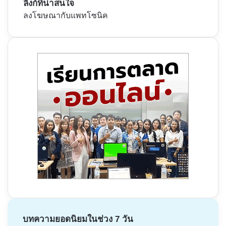
ลิงก์ที่น่าสนใจ
ลงโฆษณากับแพทโซนิค
บทความยอดนิยมในช่วง 7 วัน