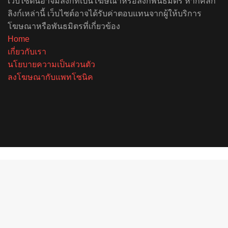
เว็บไซต์นี้อาจมีลิงก์ที่เป็นโฆษณาหรือลิงก์พันธมิตร หากคลิก
ลิงก์เหล่านี้ เว็บไซต์อาจได้รับค่าตอบแทนจากผู้ให้บริการ
โฆษณาหรือพันธมิตรที่เกี่ยวข้อง
Home
เกี่ยวกับเรา
นโยบายความเป็นส่วนตัว
ลงโฆษณากับแพทโซนิค
Facebook
X
YouTube
Instagram
Spotify
Back
to
top
button