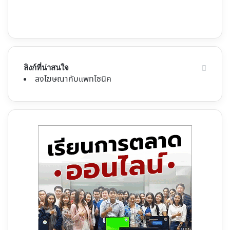
ลิงก์ที่น่าสนใจ
ลงโฆษณากับแพทโซนิค