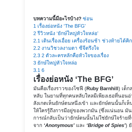
บทความนี้มีอะไรบ้าง?
ซ่อน
1
เรื่องย่อหนัง ‘The BFG’
2
รีวิวหนัง ‘ยักษ์ใหญ่หัวใจหล่อ’
2.1
เดินเรื่องเอื่อย เครื่องร้อนช้า ช่วงท้ายได้คิ
2.2
งานวิชวลงามตา ซีจีตรึงใจ
2.3
2 ตัวละครหลักคือหัวใจของเรื่อง
3
ยักษ์ใหญ่หัวใจหล่อ
3.1
6
เรื่องย่อหนัง ‘The BFG’
มันคือเรื่องราวของโซฟี (
Ruby Barnhill
) เด็
หลับ ในยามที่ทุกคนหลับใหลมีเพียงเธอที่นอนอ่
สังเกตเห็นยักษ์ตนหนึ่งเข้า และยักษ์ตนนั้นก็เห
ให้ใครรู้ถึงการมีอยู่ของพวกมัน (ซึ่งแน่นอน มั
การณ์กลับเป็นว่ายักษ์ตนนั้นไม่ใช่ยักษ์ใจร้ายท
จาก
‘Anonymous’
และ
‘Bridge of Spies’
) ย