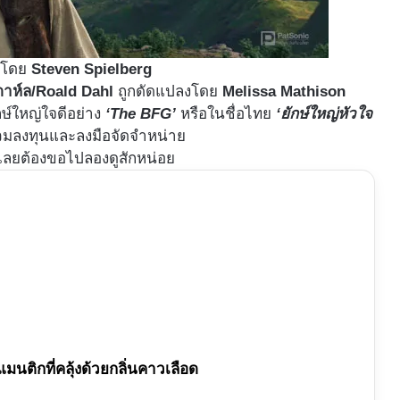
โดย
Steven Spielberg
 ดาห์ล/Roald Dahl
ถูกดัดแปลงโดย
Melissa Mathison
์ใหญ่ใจดีอย่าง
‘The BFG’
หรือในชื่อไทย
‘ยักษ์ใหญ่หัวใจ
วมลงทุนและลงมือจัดจำหน่าย
็เลยต้องขอไปลองดูสักหน่อย
มนติกที่คลุ้งด้วยกลิ่นคาวเลือด