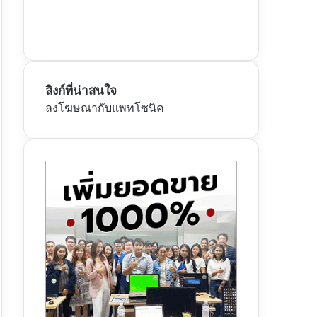
ลิงก์ที่น่าสนใจ
ลงโฆษณากับแพทโซนิค