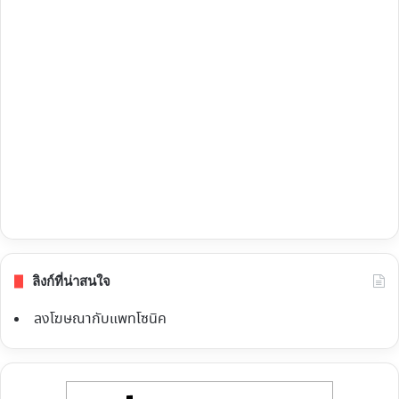
ลิงก์ที่น่าสนใจ
ลงโฆษณากับแพทโซนิค