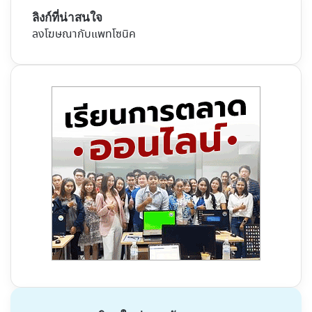
ลิงก์ที่น่าสนใจ
ลงโฆษณากับแพทโซนิค