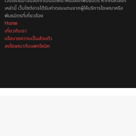
เว็บไซต์นี้อาจมีลิงก์ที่เป็นโฆษณาหรือลิงก์พันธมิตร หากคลิกลิงก์
เหล่านี้ เว็บไซต์อาจได้รับค่าตอบแทนจากผู้ให้บริการโฆษณาหรือ
พันธมิตรที่เกี่ยวข้อง
Home
เกี่ยวกับเรา
นโยบายความเป็นส่วนตัว
ลงโฆษณากับแพทโซนิค
Facebook
X
YouTube
Instagram
Spotify
Back
to
top
button