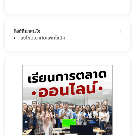
ลิงก์ที่น่าสนใจ
ลงโฆษณากับแพทโซนิค