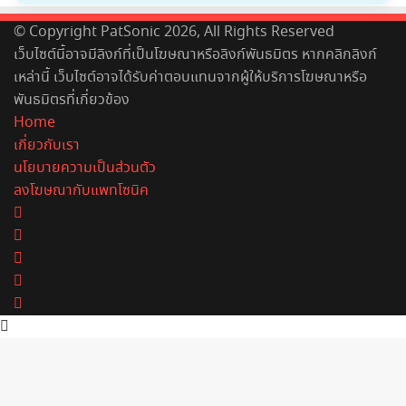
© Copyright PatSonic 2026, All Rights Reserved
เว็บไซต์นี้อาจมีลิงก์ที่เป็นโฆษณาหรือลิงก์พันธมิตร หากคลิกลิงก์
เหล่านี้ เว็บไซต์อาจได้รับค่าตอบแทนจากผู้ให้บริการโฆษณาหรือ
พันธมิตรที่เกี่ยวข้อง
Home
เกี่ยวกับเรา
นโยบายความเป็นส่วนตัว
ลงโฆษณากับแพทโซนิค
Facebook
X
YouTube
Instagram
Spotify
Back
to
top
button