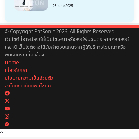
23 June 2025
© Copyright PatSonic 2026, All Rights Reserved
เว็บไซต์นี้อาจมีลิงก์ที่เป็นโฆษณาหรือลิงก์พันธมิตร หากคลิกลิงก์
เหล่านี้ เว็บไซต์อาจได้รับค่าตอบแทนจากผู้ให้บริการโฆษณาหรือ
พันธมิตรที่เกี่ยวข้อง
Home
เกี่ยวกับเรา
นโยบายความเป็นส่วนตัว
ลงโฆษณากับแพทโซนิค
Facebook
X
YouTube
Instagram
Spotify
Back