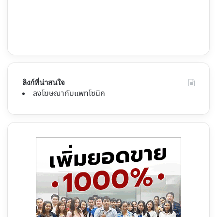
ลิงก์ที่น่าสนใจ
ลงโฆษณากับแพทโซนิค