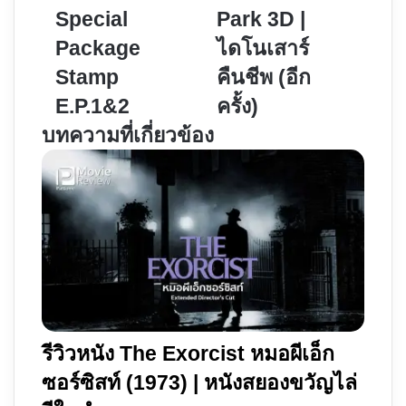
วัชร์
Jurassic
Special
Park 3D |
กับ
Park
Package
ไดโนเสาร์
Special
3D
Package
|
Stamp
คืนชีพ (อีก
Stamp
ไดโนเสาร์
E.P.1&2
ครั้ง)
E.P.1&2
คืนชีพ
บทความที่เกี่ยวข้อง
(อีก
ครั้ง)
รีวิวหนัง The Exorcist หมอผีเอ็ก
ซอร์ซิสท์ (1973) | หนังสยองขวัญไล่