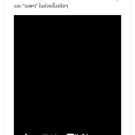
และ “เมพๆ” ในช่วงนั้นจริงๆ