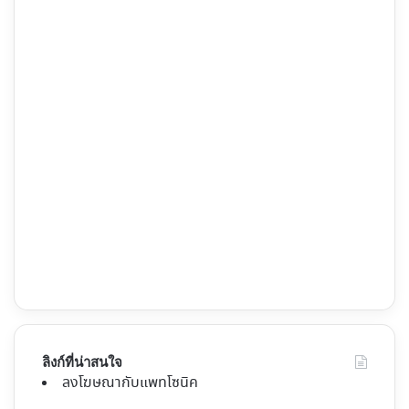
ลิงก์ที่น่าสนใจ
ลงโฆษณากับแพทโซนิค