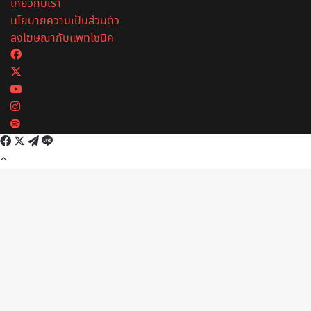
เกี่ยวกับเรา
นโยบายความเป็นส่วนตัว
ลงโฆษณากับแพทโซนิค
Facebook
X
YouTube
Instagram
Spotify
Facebook
X
Telegram
Line
Back
to
top
button