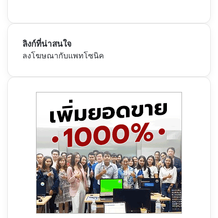
ลิงก์ที่น่าสนใจ
ลงโฆษณากับแพทโซนิค