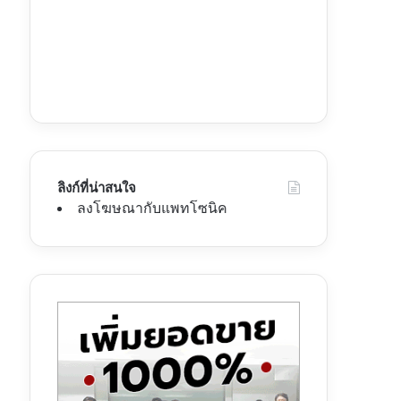
ลิงก์ที่น่าสนใจ
ลงโฆษณากับแพทโซนิค