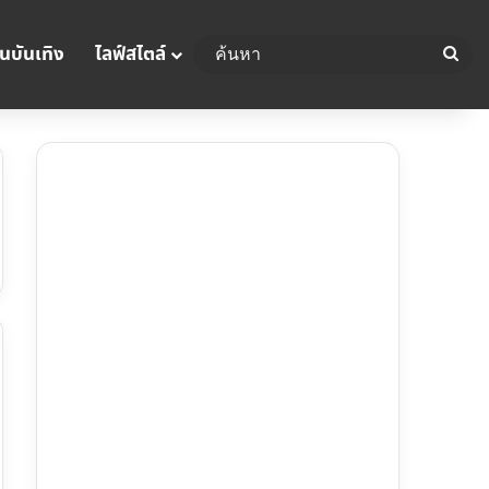
นบันเทิง
ไลฟ์สไตล์
ค้น