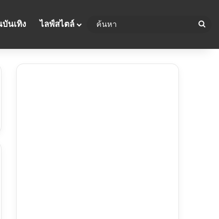
บันเทิง
ไลฟ์สไตล์
ค้น