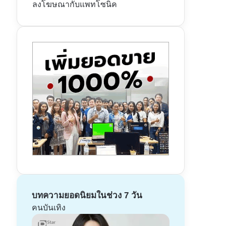
ลงโฆษณากับแพทโซนิค
บทความยอดนิยมในช่วง 7 วัน
คนบันเทิง