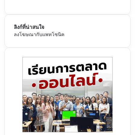
ลิงก์ที่น่าสนใจ
ลงโฆษณากับแพทโซนิค