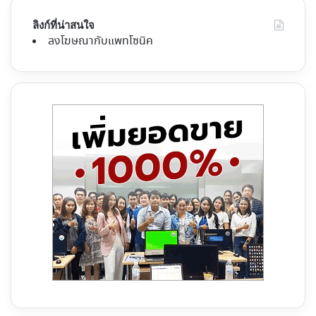
ลิงก์ที่น่าสนใจ
ลงโฆษณากับแพทโซนิค