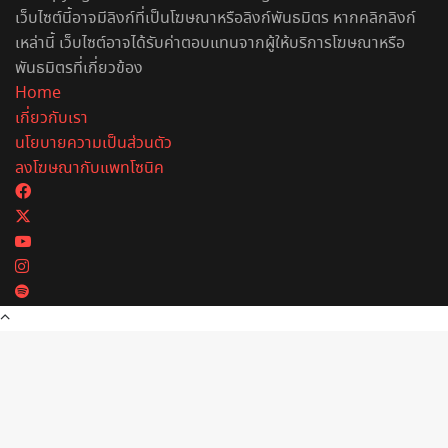
เว็บไซต์นี้อาจมีลิงก์ที่เป็นโฆษณาหรือลิงก์พันธมิตร หากคลิกลิงก์
เหล่านี้ เว็บไซต์อาจได้รับค่าตอบแทนจากผู้ให้บริการโฆษณาหรือ
พันธมิตรที่เกี่ยวข้อง
Home
เกี่ยวกับเรา
นโยบายความเป็นส่วนตัว
ลงโฆษณากับแพทโซนิค
Facebook
X
YouTube
Instagram
Spotify
Back
to
top
button