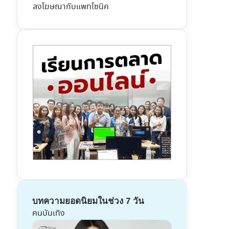
ลงโฆษณากับแพทโซนิค
บทความยอดนิยมในช่วง 7 วัน
คนบันเทิง