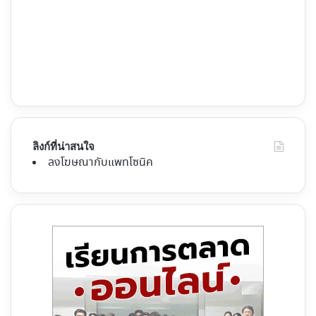
ลิงก์ที่น่าสนใจ
ลงโฆษณากับแพทโซนิค