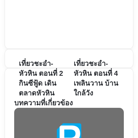
Website
Facebook
X
YouTube
Instagram
เที่ยว
เที่ยว
เที่ยวชะอำ-
เที่ยวชะอำ-
ชะอำ-
ชะอำ-
หัวหิน ตอนที่ 2
หัวหิน ตอนที่ 4
หัวหิน
หัวหิน
กินซีฟู้ด เดิน
เพลินวาน บ้าน
ตอน
ตอน
ตลาดหัวหิน
ใกล้วัง
ที่
ที่
2
4
บทความที่เกี่ยวข้อง
กิน
เพลิน
ซี
วาน
ฟู้ด
บ้าน
เดิน
ใกล้