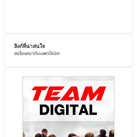
ลิงก์ที่น่าสนใจ
ลงโฆษณากับแพทโซนิค