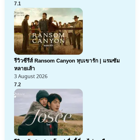
7.1
รีวิวซีรีส์ Ransom Canyon หุบเขารัก | แรมซัม
หลายเส้า
3 August 2026
7.2