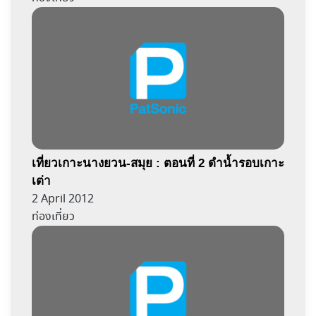
เที่ยวเกาะนางยวน-สมุย : ตอนที่ 2 ดำน้ำรอบเกาะ
เต่า
2 April 2012
ท่องเที่ยว