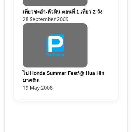
เที่ยวชะอำ-หัวหิน ตอนที่ 1 เที่ยว 2 วัง
28 September 2009
ไป Honda Summer Fest’@ Hua Hin
มาครับ!
19 May 2008