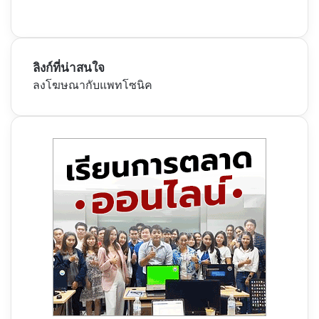
ลิงก์ที่น่าสนใจ
ลงโฆษณากับแพทโซนิค