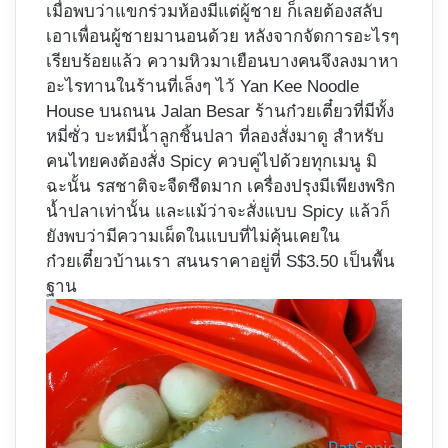
เมื่อพบว่าแขกร่วมห้องมีแต่ผู้ชาย ก็เลยต้องสลับ
เอาเพื่อนผู้ชายมานอนด้วย หลังจากจัดการอะไรๆ
เรียบร้อยแล้ว ความหิวมาเยือนบางคนจึงลงมาหา
อะไรทานในร้านที่เล็งๆ ไว้ Yan Kee Noodle
House บนถนน Jalan Besar ร้านก๋วยเตี๋ยวที่มีทั้ง
หมี่ซั่ว บะหมีน้ำลูกชิ้นปลา ที่ลองสั่งมาดู สำหรับ
คนไทยคงต้องสั่ง Spicy ควบคู่ไปด้วยทุกเมนู มิ
ฉะนั้น รสชาติจะจืดชืดมาก เครื่องปรุงมีเพียงพริก
น้ำปลาเท่านั้น และแม้ว่าจะสั่งแบบ Spicy แล้วก็
ยังพบว่ามีความเผ็ดในแบบที่ไม่คุ้นเคยใน
ก๋วยเตี๋ยวบ้านเรา สนนราคาอยู่ที่ S$3.50 เป็นพื้น
ฐาน