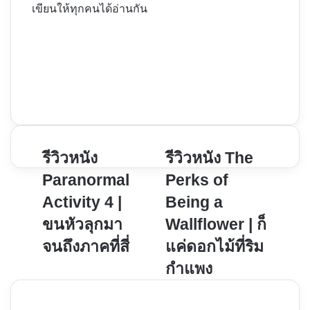
เขียนให้ทุกคนได้อ่านกัน
Website
Facebook
X
YouTube
Instagram
รีวิว
รีวิวหนัง
รีวิว
รีวิวหนัง The
หนัง
หนัง
Paranormal
Perks of
Paranormal
The
Activity 4 |
Being a
Activity
Perks
ขนหัวลุกมา
Wallflower | ก็
4
of
|
Being
จนถึงภาคที่สี่
แค่ดอกไม้ที่ริม
ขน
a
กำแพง
หัว
Wallflower
ลุก
|