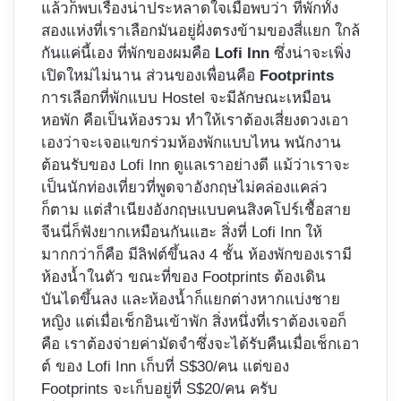
แล้วก็พบเรื่องน่าประหลาดใจเมื่อพบว่า ที่พักทั้ง
สองแห่งที่เราเลือกมันอยู่ฝั่งตรงข้ามของสี่แยก ใกล้
กันแค่นี้เอง ที่พักของผมคือ
Lofi Inn
ซึ่งน่าจะเพิ่ง
เปิดใหม่ไม่นาน ส่วนของเพื่อนคือ
Footprints
การเลือกที่พักแบบ Hostel จะมีลักษณะเหมือน
หอพัก คือเป็นห้องรวม ทำให้เราต้องเสี่ยงดวงเอา
เองว่าจะเจอแขกร่วมห้องพักแบบไหน พนักงาน
ต้อนรับของ Lofi Inn ดูแลเราอย่างดี แม้ว่าเราจะ
เป็นนักท่องเที่ยวที่พูดจาอังกฤษไม่คล่องแคล่ว
ก็ตาม แต่สำเนียงอังกฤษแบบคนสิงคโปร์เชื้อสาย
จีนนี่ก็ฟังยากเหมือนกันแฮะ สิ่งที่ Lofi Inn ให้
มากกว่าก็คือ มีลิฟต์ขึ้นลง 4 ชั้น ห้องพักของเรามี
ห้องน้ำในตัว ขณะที่ของ Footprints ต้องเดิน
บันไดขึ้นลง และห้องน้ำก็แยกต่างหากแบ่งชาย
หญิง แต่เมื่อเช็กอินเข้าพัก สิ่งหนึ่งที่เราต้องเจอก็
คือ เราต้องจ่ายค่ามัดจำซึ่งจะได้รับคืนเมื่อเช็กเอา
ต์ ของ Lofi Inn เก็บที่ S$30/คน แต่ของ
Footprints จะเก็บอยู่ที่ S$20/คน ครับ