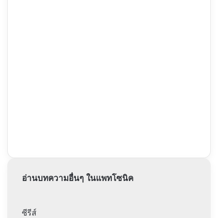
มา
ก็
จนถึง
แค่
ภาค
ดอกไม้
ที่
ที่
สี่
ริม
กำแพง
อ่านบทความอื่นๆ ในแพทโซนิค
ซีรีส์