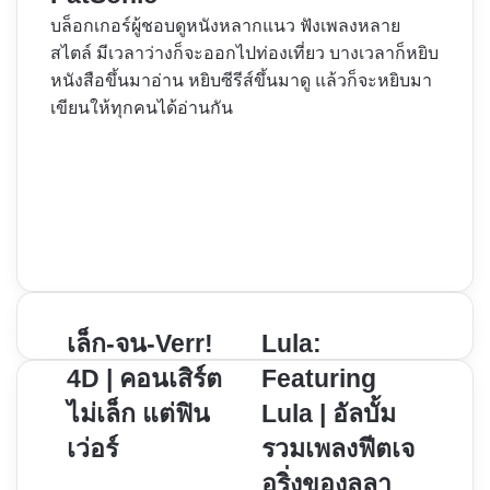
บล็อกเกอร์ผู้ชอบดูหนังหลากแนว ฟังเพลงหลาย
สไตล์ มีเวลาว่างก็จะออกไปท่องเที่ยว บางเวลาก็หยิบ
หนังสือขึ้นมาอ่าน หยิบซีรีส์ขึ้นมาดู แล้วก็จะหยิบมา
เขียนให้ทุกคนได้อ่านกัน
Website
Facebook
X
YouTube
Instagram
เล็ก-
เล็ก-จน-Verr!
Lula:
Lula:
จน-
Featuring
4D | คอนเสิร์ต
Featuring
Verr!
Lula
ไม่เล็ก แต่ฟิน
Lula | อัลบั้ม
4D
|
เว่อร์
รวมเพลงฟีตเจ
|
อัลบั้ม
คอนเสิร์ต
รวม
อริ่งของลุลา