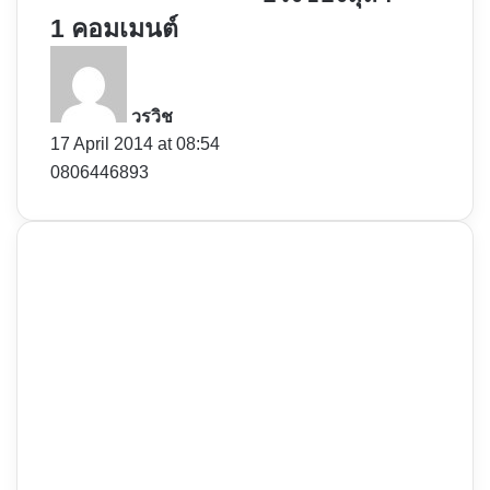
ไม่
เพ
1 คอมเมนต์
เล็ก
ลง
s
แต่
ฟีต
a
ฟิน
เจ
y
วรวิช
เว่อ
อริ่
s
17 April 2014 at 08:54
ร์
ง
:
0806446893
ของ
ลุลา