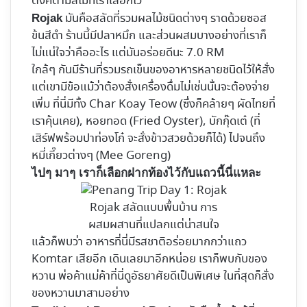
ตังค์ตามสีไม้ที่เราเลือกไว้
มันคือสลัดที่รวมผลไม้ชนิดต่างๆ ราดด้วยซอส
Rojak
ข้นสีดำ ร้านนี้มีปลาหมึก และส่วนผสมบางอย่างที่เราก็
ไม่แน่ใจว่าคืออะไร แต่มันอร่อยดีนะ 7.0 RM
ใกล้ๆ กันมีร้านที่รวมรถเข็นของอาหารหลายชนิดไว้ให้สั่ง
แต่เขามีข้อแม้ว่าต้องสั่งเครื่องดื่มไม่เช่นนั้นจะต้องจ่าย
เพิ่ม ที่นี่มีทั้ง Char Koay Teow (ซึ่งก็คล้ายๆ ผัดไทยที่
เราคุ้นเคย), หอยทอด (Fried Oyster), บักกุ๊ดเต๋ (ที่
เสิร์ฟพร้อมปาท่องโก๋ จะสั่งข้าวสวยด้วยก็ได้) ไปจนถึง
หมี่เกี๊ยวต่างๆ (Mee Goreng)
ไปๆ มาๆ เราก็เลือกฝากท้องไว้กับแถวนี้นี่แหละ
Rojak สลัดแบบพื้นบ้าน การ
ผสมผสานที่แปลกแต่น่าสนใจ
แล้วก็พบว่า อาหารที่นี่มีรสชาติอร่อยมากกว่าแถว
Komtar เสียอีก เดินเลยมาอีกหน่อย เราก็พบกับของ
หวาน พ่อค้าแม่ค้าที่นี่ดูอัธยาศัยดีเป็นพิเศษ ในที่สุดก็สั่ง
ของหวานมาสามอย่าง