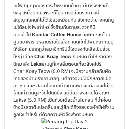
จะไฟสัญญาณจราจรสำหรับคนด้วย แต่บางจังหวะก็
งงๆ เหมือนกัน เพราะก็ไม่มีการปล่อยรถมา แต่
สัญญาณคนก็ไม่ได้เขียวเหมือนกัน สังเกตว่าบางคนก็ดู
ไม่ได้สนใจไฟเท่าไหร่ วิ่งข้ามกันตามสะดวกก็มี
เดินเข้าไป
ลักษณะเหมือน
Komtar Coffee House
ศูนย์อาหาร มีหลายร้านในเลือก เดินเข้าไปพบหลากเมนู
ให้เลือก ปรากฏว่าสมาชิกทริปนี้ใจตรงกันเสียเป็นส่วน
ใหญ่ เลือก
กันหมด ทำให้เราต้อง
Char Koay Teow
ฉีกมาสั่ง
เมนูที่เคยลิ้มตอนเที่ยวสิงคโปร์
Laksa
Char Koay Teow (6.0 RM) จะมีความคล้ายกับผัด
ไทยของบ้านเราเอามากๆ แต่อาจจะไม่มีผักหลายชนิด
เท่าเรา และรสชาติไม่แตกต่างมากเพียงแค่อาจจะไม่จัด
จ้านเท่า ที่นี่ดูจะจืดไปนิดนึง แต่ถือว่าพอทานได้ ขณะที่
Laksa (5.0 RM) เป็นก๋วยเตี๋ยวน้ำเส้นกลม ที่น้ำค่อน
ข้างมีรสชาติแปลกลิ้นและรู้สึกได้ถึงรสของผักชีฝรั่ง ไม่
ถูกใจเท่าไหร่แต่ด้วยความหิวจึงฟาดจนหมด