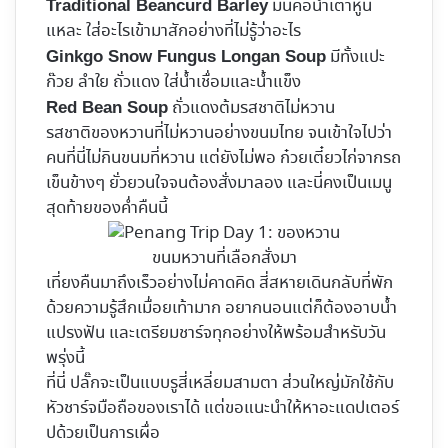
มันคือน้ำเต้าหู้นี่
Traditional Beancurd Barley
แหละ ใส่อะไรเข้ามาสักอย่างที่ไม่รู้ว่าอะไร
มีทั้งแปะ
Ginkgo Snow Fungus Longan Soup
ก๊วย ลำใย ถั่วแดง ใส่น้ำเชื่อมและน้ำแข็ง
ถั่วแดงต้มรสชาติไม่หวาน
Red Bean Soup
รสชาติของหวานที่ไม่หวานอย่างขนมไทย จนเข้าใจไปว่า
คนที่นี่ไม่กินขนมที่หวาน แต่ยังไม่พอ ก๋วยเตี๋ยวไก่จากรถ
เข็นข้างๆ ยั่วยวนใจจนต้องสั่งมาลอง และนี่คงเป็นเมนู
สุดท้ายของค่ำคืนนี้
ขนมหวานที่เลือกสั่งมา
เที่ยงคืนมาถึงเร็วอย่างไม่คาดคิด สี่สหายเดินกลับที่พัก
ด้วยความรู้สึกเมื่อยเท้ามาก อยากนอนแต่ก็ต้องอาบน้ำ
แปรงฟัน และเตรียมชาร์จทุกอย่างให้พร้อมสำหรับวัน
พรุ่งนี้
ที่นี่ ปลั๊กจะเป็นแบบรูสี่เหลี่ยมสามตา ส่วนใหญ่มักใช้กับ
หัวชาร์จมือถือของเราได้ แต่ขอแนะนำให้หาอะแดปเตอร์
ปด้วยเป็นการเผื่อ