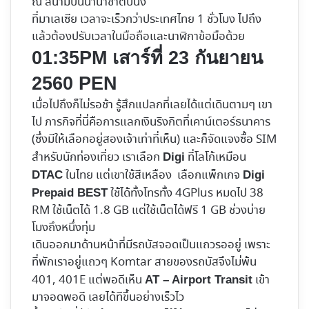
ณ​ สนามบินนานาชาติปีนัง
ที่มาเลเซีย เวลาจะเร็วกว่าประเทศไทย 1 ชั่วโมง ไปถึง
แล้วต้องปรับเวลาในมือถือและนาฬิกาข้อมือด้วย
01:35PM เสาร์ที่ 23 กันยายน
2560 PEN
เมื่อไปถึงก็ไม่รอช้า รู้สึกแปลกที่เลยได้แต่เดินตามๆ เขา
ไป ภารกิจที่นี่คือการแลกเงินริงกิตที่เคาน์เตอร์ธนาคาร
(ซึ่งมีให้เลือกอยู่สองเจ้าเท่าที่เห็น) และก็จัดแจงซื้อ SIM
สำหรับนักท่องเที่ยว เราเลือก
ที่โลโก้เหมือน
Digi
ในไทย แต่เขาใช้สีเหลือง เลือกแพ็กเกจ
DTAC
Digi
ใช้ได้ทั้งโทรทั้ง 4GPlus หมดไป 38
Prepaid BEST
RM ใช้เน็ตได้ 1.8 GB แต่ใช้เน็ตได้ฟรี 1 GB ช่วงบ่าย
โมงถึงหนึ่งทุ่ม
เดินออกมาด้านหน้าที่มีรถบัสจอดเป็นแถวรออยู่ เพราะ
ที่พักเราอยู่แถวๆ Komtar สายของรถบัสจึงไม่พ้น
401, 401E แต่พอดีเห็น
เข้า
AT – Airport Transit
มาจอดพอดี เลยได้ทีขึ้นอย่างเร็วไว