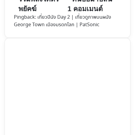
คิง
โชค
พยัคฆ์
1 คอมเมนต์
ส์
ดี
Pingback:
แมน
เที่ยวปีนัง Day 2 | เที่ยวดูภาพบนผนัง
นะ
George Town เมืองมรดกโลก | PatSonic
จัด
โล
เต็ม
แกน
รวม
|
พลัง
รวม
โคตร
พล
พยัคฆ์
คน
บื้
อมา
ปล้น