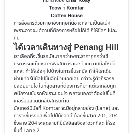
หน้าตาของ
Char Koay
ที่
Teow
Komtar
Coffee House
การสื่อสารด้วยภาษาอังกฤษที่นี่อาจกลายเป็นสเน่ห์
เพราะอาจจะได้ตามที่ต้องการหรือไม่ก็ได้ ก็ให้ชิลๆ ไปละ
กัน
ได้เวลาเดินทางสู่ Penang Hill
เราเลือกที่จะขึ้นรถบัสมากกว่าเพราะราคาถูกกว่าใช้
บริการรถแท็กซี่มากพอสมควร และด้วยความมือใหม่นี่
แหละ ทำให้เอ๋อๆ ไปบ้างในการขึ้นรถบัส ทำให้เราเดิน
ผ่านเทอร์มินัลไปขึ้นอีกป้ายเฉยเลย กว่าจะรู้ตัวก็รอรถ
บัสอยู่นานโข ในที่สุดสายที่ต้องการก็มา แต่เรากลับถูก
พนักงานขับรถหัวเราะชอบใจ พลางบอกว่าต้องไปขึ้นที่
เทอร์มินัล เดินกลับสิครับท่าน
บัสเทอร์มินัลที่ Komtar จะมีอยู่หลายช่อง (Lane) และ
การจะขึ้นรถบัสเพื่อไปปีนังฮิลล์ ต้องขึ้นสาย 201, 204
ซึ่งสาย 204 จะสุดสายที่ปีนังฮิลล์จึงสะดวกที่สุด ให้รอ
ขึ้นที่ Lane 2