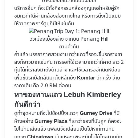
บาร์นั่งชิลชมวิวบนปีนังฮิลล์
บริการอื่นๆ ก็จะมีทั้งกิจกรรมคล้องกุญแจสำหรับคู่รัก
ชมทิวทัศน์ผ่านกล้องส่องทางไกล หรือการนั่งเป็นแบบ
ให้วาดภาพการ์ตูนก็มีให้เช่นกัน
วิวเมืองเบื้องล่าง จากบน Penang Hill
ยามค่ำคืน
ค่ำแล้ว บรรยากาศสวยงาม ทว่าแถวที่รอจะขึ้นรถรางขา
ลงก็ยาวมากเช่นกัน การรอที่ใช้เวลามากกว่าที่คาด ราว 2
ทุ่มได้ที่เราลงมาถึงด้านล่าง และใช้เวลารออีกนิดหน่อย
เพื่อขึ้นรถบัสกลับมาตั้งหลักยัง
อีกครั้ง จ่าย
Komtar
ราคาเดิม คือ 2.0 RM ต่อคน
หาของทานแถว Lebuh Kimberley
กันดีกว่า
ดูท่าจุดหมายที่จะไปช้อปปิ้งแถวๆ
ที่มี
Gurney Drive
ห้างอย่าง
ที่เขาว่าของที่นั่นถูก ก็คงจะ
Gurney Plaza
ไปไม่ทันเสียแล้ว แพลนจึงเปลี่ยนเป็นไปหาที่ทานกัน
แถวๆ
นั่นแหละ เพราะมันไม่ได้ไกลมากนัก
Chinatown