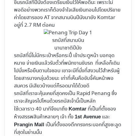
ขึ้นรถบัสที่ปีนังต้องเตรียมเงินไว้ให้พอดีนะ เพราะไม่
พอดีอย่างพวกเราก็ต้องจำใจเสียเงินทอนไปโดยปริยาย
ค่าโดยสารของ AT จากสนามบินปีนังมายัง Komtar
อยู่ที่ 2.7 RM ต่อคน
รถบัสที่สนามบิน
นานาชาติปีนัง
รถบัสที่นี่ไม่มีกระเป๋าหรือกระปี๋ เข้าประตูหน้า บอกจุด
หมาย จ่ายเงินแล้วรับตั๋วที่พนักงานขับรถ ที่เหลือก็เดิน
ไปนั่งหรือยืนตามใจชอบ เขาจะมีที่นั่งที่สงวนไว้สำหรับผู้
โดยสารบางกลุ่มด้วยนะ เท่าที่เห็นคือขับจี้คันหน้าพอ
สมควร มีเสียวบ้างแต่ก็รอดมาได้ด้วยดี
รถบัสที่เราจะคุ้นเคยที่สุดคงเป็น Rapid Penang ซึ่ง
เราจะสัญจรไปไหนด้วยรถบัสเจ้านี้เป็นหลัก
ใช้เวลาราว 40 นาทีจึงมาถึง
ที่เป็นที่ตั้งของ
Komtar
ห้างสรรพสินค้าหลายๆ เจ้า ทั้ง
และ
1st Avenue
เป็นที่ตั้งของตึกทรงกระบอกที่สูงชะลูด
Prangin Mall
ที่สุดในย่านนั้น