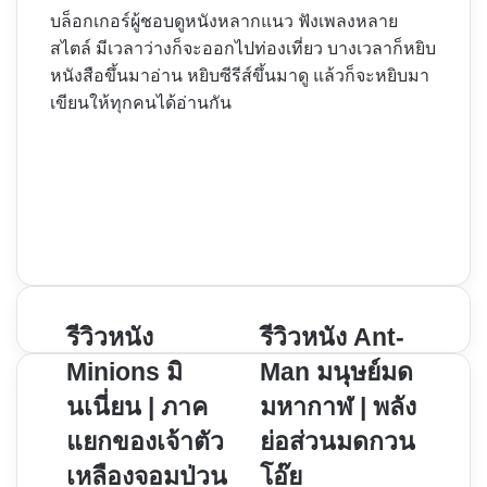
บล็อกเกอร์ผู้ชอบดูหนังหลากแนว ฟังเพลงหลาย
สไตล์ มีเวลาว่างก็จะออกไปท่องเที่ยว บางเวลาก็หยิบ
หนังสือขึ้นมาอ่าน หยิบซีรีส์ขึ้นมาดู แล้วก็จะหยิบมา
เขียนให้ทุกคนได้อ่านกัน
Website
Facebook
X
YouTube
Instagram
รีวิว
รีวิวหนัง
รีวิว
รีวิวหนัง Ant-
หนัง
หนัง
Minions มิ
Man มนุษย์มด
Minions
Ant-
นเนี่ยน | ภาค
มหากาฬ | พลัง
มิ
Man
แยกของเจ้าตัว
ย่อส่วนมดกวน
นเนี่ยน
มนุษย์
|
มด
เหลืองจอมป่วน
โอ๊ย