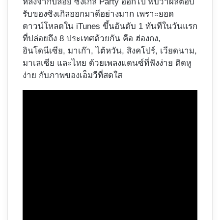
หลังจากปล่อย ซิงเกิล Party ออกไป พบว่าผลตอบ
รับของซิงเกิลออกมาดีอย่างมาก เพราะยอด
ดาวน์โหลดใน iTunes ขึ้นอันดับ 1 ทันทีในวันแรก
ที่ปล่อยถึง 8 ประเทศด้วยกัน คือ ฮ่องกง,
อินโดนีเซีย, มาเก๊า, ไต้หวัน, สิงคโปร์, เวียดนาม,
มาเลเซีย และไทย ด้วยเพลงแดนซ์ที่ฟังง่าย ติดหู
ง่าย กับภาพของเอ็มวีที่สดใส