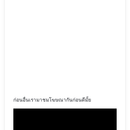
ก่อนอื่นเรามาชมโฆษณากันก่อนดีมั้ย