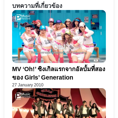
ภาค
มหากาฬ
บทความที่เกี่ยวข้อง
แยก
|
ของ
พลัง
เจ้า
ย่อ
ตัว
ส่วน
เหลือง
มด
จอม
กวน
ป่วน
โอ๊ย
MV ‘Oh!’ ซิงเกิลแรกจากอัลบั้มที่สอง
ของ Girls’ Generation
27 January 2010