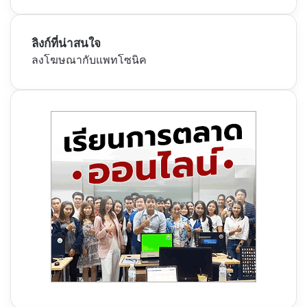
ลิงก์ที่น่าสนใจ
ลงโฆษณากับแพทโซนิค