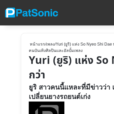
หน้าแรก
/
เพลง
/
Yuri (ยูริ) แห่ง So Nyeo Shi Dae 
คนบันเทิง
ศิลปินและอัลบั้ม
เพลง
Yuri (ยูริ) แห่ง S
กว่า
ยูริ สาวคนนี้แหละที่มีข่าวว่า
เปลี่ยนยางรถยนต์เก่ง
Follow
on