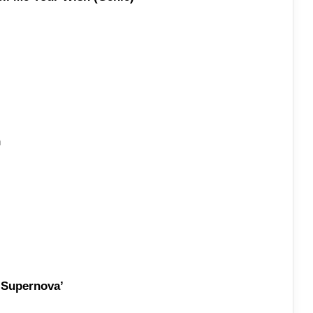
n
y Supernova’