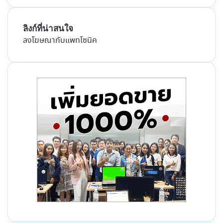
ลิงก์ที่น่าสนใจ
ลงโฆษณากับแพทโซนิค