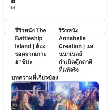
YouTube
Instagram
รีวิว
รีวิว
รีวิวหนัง The
รีวิวหนัง
หนัง
หนัง
Battleship
Annabelle
The
Annabelle
Island | ต้อง
Creation | แอ
Battleship
Creation
รอดจากเกาะ
นนาเบลล์
Island
|
|
แอ
ฮาชิมะ
กำเนิดตุ๊กตาผี
ต้อง
น
ที่แท้จริง
รอด
นา
บทความที่เกี่ยวข้อง
จาก
เบลล์
เกาะ
กำเนิด
ฮา
ตุ๊กตา
ชิมะ
ผี
ที่แท้
จริง