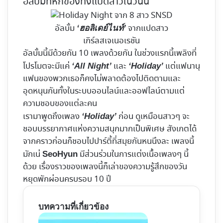
อัลบั้มที่หกของทั้งแปดสาวในวันนี้
อัลบั้ม
จากแปดสาว
‘ฮอลิเดย์ไนท์’
เกิร์ลสเจเนอเรชัน
อัลบั้มนี้มีด้วยกัน 10 เพลงด้วยกัน ในช่วงแรกนี้เพลิงที่
โปรโมตจะมีแค่
และ
แต่แฟนานุ
‘All Night’
‘Holiday’
แฟนของพวกเธอก็คงไม่พลาดต้องไปติดตามและ
อุดหนุนกันทั้งในระบบออนไลน์และออฟไลน์ตามแต่
ความชอบของแต่ละคน
เรามาพูดถึงเพลง
ก่อน ดูเหมือนสาวๆ จะ
‘Holiday’
ชอบบรรยากาศแห่งความสนุกมากเป็นพิเศษ สังเกตได้
จากคราวก่อนก็ชอบไปปาร์ตี้ที่สมุยกันหนนึงละ เพลงนี้
มักเน่
มีส่วนร่วมในการแต่งเนื้อเพลงๆ นี้
SeoHyun
ด้วย เรื่องราวของเพลงนี้ก็เล่าของความรู้สึกของวัน
หยุดพักผ่อนครบรอบ 10 ปี
บทความที่เกี่ยวข้อง