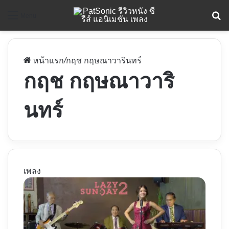
ค
Menu
หน้าแรก
/
กฤช กฤษณาวารินทร์
กฤช กฤษณาวาริ
นทร์
เพลง