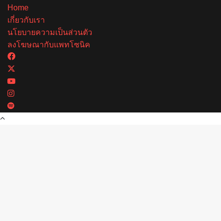
Home
เกี่ยวกับเรา
นโยบายความเป็นส่วนตัว
ลงโฆษณากับแพทโซนิค
Facebook
X
YouTube
Instagram
Spotify
Back
to
top
button