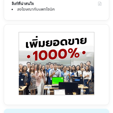
ลิงก์ที่น่าสนใจ
ลงโฆษณากับแพทโซนิค