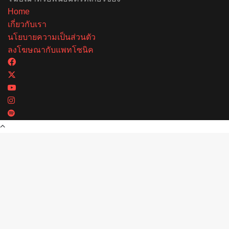
Home
เกี่ยวกับเรา
นโยบายความเป็นส่วนตัว
ลงโฆษณากับแพทโซนิค
Facebook
X
YouTube
Instagram
Spotify
Back
to
top
button