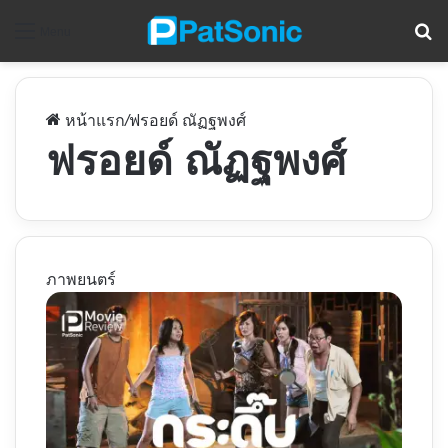
ค
Menu
หน้าแรก
/
ฟรอยด์ ณัฏฐพงศ์
ฟรอยด์ ณัฏฐพงศ์
ภาพยนตร์