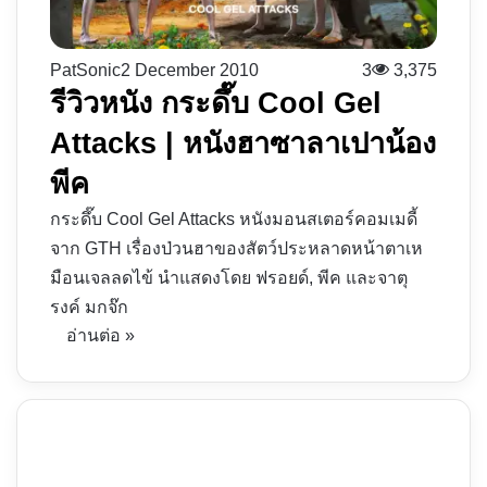
PatSonic
2 December 2010
3
3,375
รีวิวหนัง กระดึ๊บ Cool Gel
Attacks | หนังฮาซาลาเปาน้อง
พีค
กระดึ๊บ Cool Gel Attacks หนังมอนสเตอร์คอมเมดี้
จาก GTH เรื่องป่วนฮาของสัตว์ประหลาดหน้าตาเห
มือนเจลลดไข้ นำแสดงโดย ฟรอยด์, พีค และจาตุ
รงค์ มกจ๊ก
อ่านต่อ »