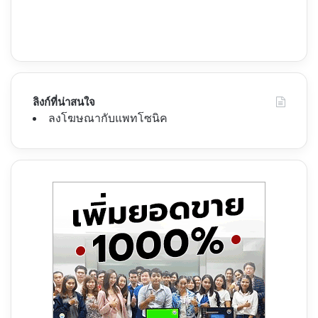
ลิงก์ที่น่าสนใจ
ลงโฆษณากับแพทโซนิค