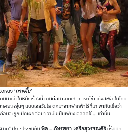
ีวิวหนัง
‘กระดึ๊บ’
ิบมาเล่าในหนังเรื่องนี้ เติมต่อมาจากเหตุการณ์ข่าวดังสะพัดในไทย
ษณะหยุ่นๆ แบบเจลวุ้นใส ตกมาจากฟากฟ้าไร้ที่มา พากันเชื่อว่า
อนจะถูกเปิดเผยต่อมา ว่ามันเป็นเพียงเจลลดไข้… เท่านั้น
มาย” ปะทะประชันกับ
ที่รับบท
พีค – ภัทรศยา เครือสุวรรณศิริ