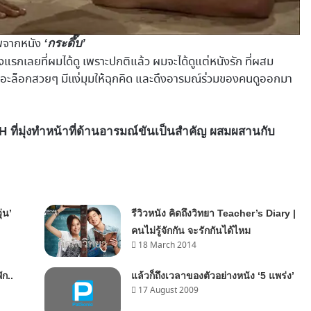
พจากหนัง
‘กระดึ๊บ’
องแรกเลยที่ผมได้ดู เพราะปกติแล้ว ผมจะได้ดูแต่หนังรัก ที่ผสม
ดอะล็อกสวยๆ มีแง่มุมให้ฉุกคิด และดึงอารมณ์ร่วมของคนดูออกมา
H ที่มุ่งทำหน้าที่ด้านอารมณ์ขันเป็นสำคัญ ผสมผสานกับ
่น’
รีวิวหนัง คิดถึงวิทยา Teacher’s Diary |
คนไม่รู้จักกัน จะรักกันได้ไหม
18 March 2014
ัก..
แล้วก็ถึงเวลาของตัวอย่างหนัง ‘5 แพร่ง’
17 August 2009