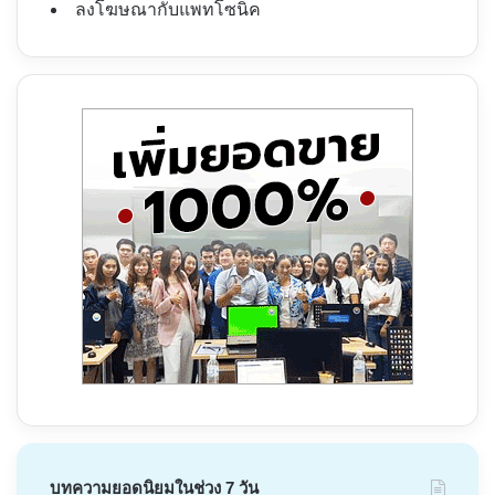
ลงโฆษณากับแพทโซนิค
บทความยอดนิยมในช่วง 7 วัน