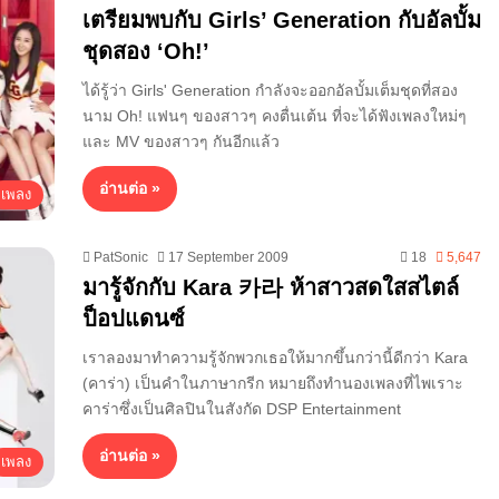
เตรียมพบกับ Girls’ Generation กับอัลบั้ม
ชุดสอง ‘Oh!’
ได้รู้ว่า Girls' Generation กำลังจะออกอัลบั้มเต็มชุดที่สอง
นาม Oh! แฟนๆ ของสาวๆ คงตื่นเต้น ที่จะได้ฟังเพลงใหม่ๆ
และ MV ของสาวๆ กันอีกแล้ว
อ่านต่อ »
เพลง
PatSonic
17 September 2009
18
5,647
มารู้จักกับ Kara 카라 ห้าสาวสดใสสไตล์
ป็อปแดนซ์
เราลองมาทำความรู้จักพวกเธอให้มากขึ้นกว่านี้ดีกว่า Kara
(คาร่า) เป็นคำในภาษากรีก หมายถึงทำนองเพลงที่ไพเราะ
คาร่าซึ่งเป็นศิลปินในสังกัด DSP Entertainment
อ่านต่อ »
เพลง