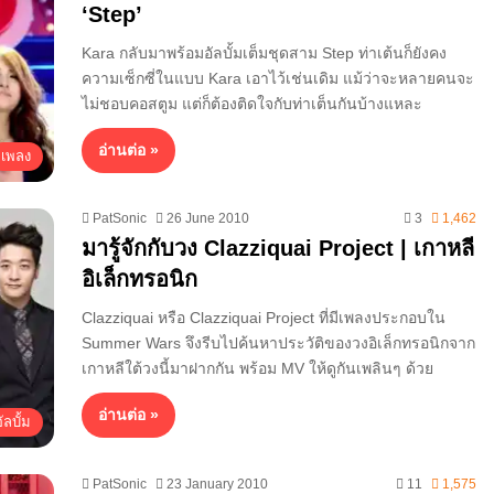
‘Step’
Kara กลับมาพร้อมอัลบั้มเต็มชุดสาม Step ท่าเต้นก็ยังคง
ความเซ็กซี่ในแบบ Kara เอาไว้เช่นเดิม แม้ว่าจะหลายคนจะ
ไม่ชอบคอสตูม แต่ก็ต้องติดใจกับท่าเต็นกันบ้างแหละ
อ่านต่อ »
เพลง
PatSonic
26 June 2010
3
1,462
มารู้จักกับวง Clazziquai Project | เกาหลี
อิเล็กทรอนิก
Clazziquai หรือ Clazziquai Project ที่มีเพลงประกอบใน
Summer Wars จึงรีบไปค้นหาประวัติของวงอิเล็กทรอนิกจาก
เกาหลีใต้วงนี้มาฝากกัน พร้อม MV ให้ดูกันเพลินๆ ด้วย
อ่านต่อ »
ลบั้ม
PatSonic
23 January 2010
11
1,575