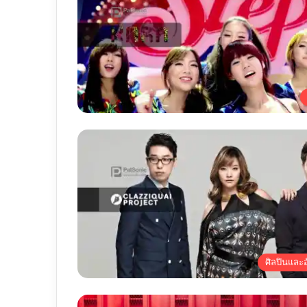
ศิลปินและอั