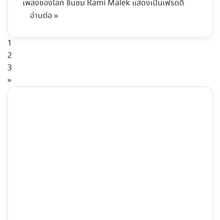
เพลงของโลก ชื่นชม Rami Malek แสดงเป็นเฟรดดี้
อ่านต่อ »
1
2
3
»