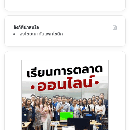
ลิงก์ที่น่าสนใจ
ลงโฆษณากับแพทโซนิค