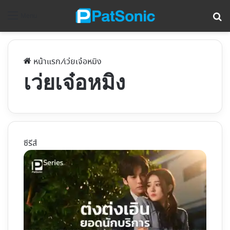
ค้
Menu
หน้าแรก
/
เว่ยเจ๋อหมิง
เว่ยเจ๋อหมิง
ซีรีส์