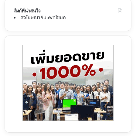
ลิงก์ที่น่าสนใจ
ลงโฆษณากับแพทโซนิค