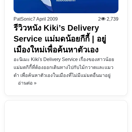
PatSonic
7 April 2009
2
2,739
รีวิวหนัง Kiki’s Delivery
Service แม่มดน้อยกีกี้ | อยู่
เมืองใหม่เพื่อค้นหาตัวเอง
อะนิเมะ Kiki's Delivery Service เรื่องของสาวน้อย
แม่มดกิกี้ที่ต้องออกเดินทางไปกับไม้กวาดและแมว
ดำ เพื่อค้นหาตัวเองในเมืองที่ไม่มีแม่มดอื่นมาอยู่
อ่านต่อ »