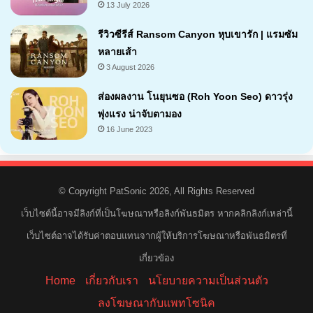
13 July 2026
รีวิวซีรีส์ Ransom Canyon หุบเขารัก | แรมซัม
หลายเส้า
3 August 2026
7.1
ส่องผลงาน โนยุนซอ (Roh Yoon Seo) ดาวรุ่ง
พุ่งแรง น่าจับตามอง
16 June 2023
© Copyright PatSonic 2026, All Rights Reserved
เว็บไซต์นี้อาจมีลิงก์ที่เป็นโฆษณาหรือลิงก์พันธมิตร หากคลิกลิงก์เหล่านี้
เว็บไซต์อาจได้รับค่าตอบแทนจากผู้ให้บริการโฆษณาหรือพันธมิตรที่
เกี่ยวข้อง
Home
เกี่ยวกับเรา
นโยบายความเป็นส่วนตัว
ลงโฆษณากับแพทโซนิค