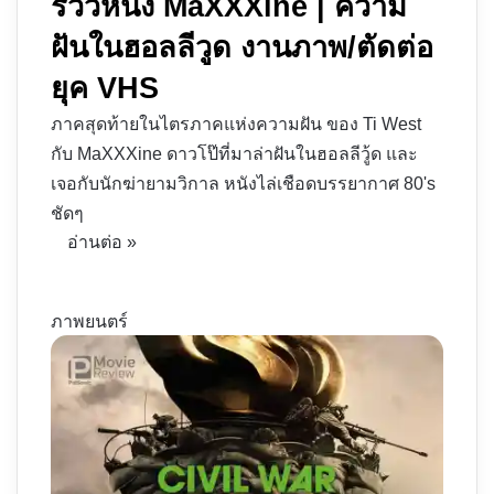
รีวิวหนัง MaXXXine | ความ
ฝันในฮอลลีวูด งานภาพ/ตัดต่อ
ยุค VHS
ภาคสุดท้ายในไตรภาคแห่งความฝัน ของ Ti West
กับ MaXXXine ดาวโป๊ที่มาล่าฝันในฮอลลีวู้ด และ
เจอกับนักฆ่ายามวิกาล หนังไล่เชือดบรรยากาศ 80's
ชัดๆ
อ่านต่อ »
ภาพยนตร์