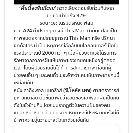
กวาดเสียงตอบรับท่วมท้นจาก
‘คืนนี้จงฝันถึงผม’
มะเขือเน่าไปถึง 92%
source: เนรมิตรหนัง ฟิล์ม
ค่าย
นำปรากฎการณ์ This Man มาดัดแปลงเป็น
A24
ภาพยนตร์ จากปรากฎการณ์ This Man หรือ ปริศนา
เขาคือใคร นี้ เป็นเหตุการณ์ลึกลับบนโลกอินเตอร์เน็ตใน
ช่วงประมาณปี 2000 กว่า ๆ เมื่อผู้ป่วยจิตเวชได้รับการ
รักษาจากอาการฝันเห็นภาพของชายคนหนึ่งอยู่ตลอด
เวลา โดยผู้ป่วยรายนั้นได้ทำการสเกตช์ภาพ ก่อนที่ผู้
ป่วยคนอื่น ๆ และคนทั่วไปจะอ้างว่าเคยเห็นภาพชายคนนี้
เหมือนกัน
หนังเล่าถึงพอล แมทธิวส์
ศาสตราจารย์
(นิโคลัส เคจ)
มหาวิทยาลัย ตื่นขึ้นมาพบว่าชีวิตของเขาพลิกผันเป็นคน
ดังในชั่วข้ามคืน โดยไปปรากฏตัวในความฝันของคน
แปลกหน้าหลายล้านคน จากเหตุการณ์ประหลาดครั้งนี้ก็
นำพาความวุ่นวายมาสู่ตัวเขาด้วยเช่นกัน