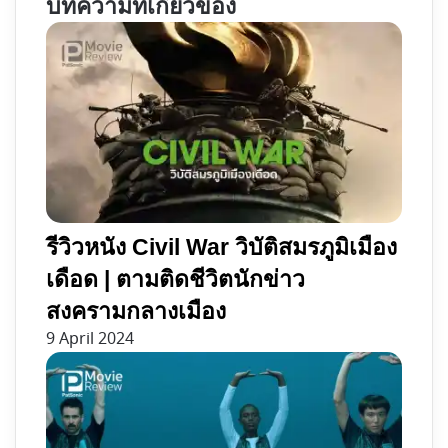
บทความที่เกี่ยวข้อง
ที่
นก
พา
กระสา
ขำ
งาน
ทั้ง
ทิ้ง
เรื่อง
ทวน
ของ
ปู่
มิ
ยา
รีวิวหนัง Civil War วิบัติสมรภูมิเมือง
ซากิ
เดือด | ตามติดชีวิตนักข่าว
สงครามกลางเมือง
9 April 2024