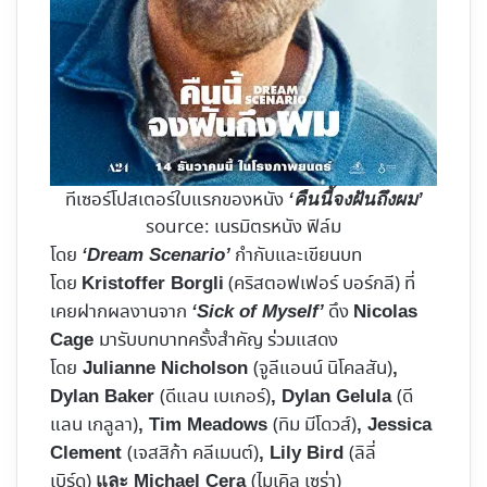
ทีเซอร์โปสเตอร์ใบแรกของหนัง
‘คืนนี้จงฝันถึงผม’
source: เนรมิตรหนัง ฟิล์ม
โดย
กำกับและเขียนบท
‘Dream Scenario’
โดย
(คริสตอฟเฟอร์ บอร์กลี) ที่
Kristoffer Borgli
เคยฝากผลงานจาก
ดึง
‘Sick of Myself’
Nicolas
มารับบทบาทครั้งสำคัญ ร่วมแสดง
Cage
โดย
(จูลีแอนน์ นิโคลสัน)
Julianne Nicholson
,
(ดีแลน เบเกอร์)
(ดี
Dylan Baker
, Dylan Gelula
แลน เกลูลา)
(ทิม มีโดวส์)
, Tim Meadows
, Jessica
(เจสสิก้า คลีเมนต์)
(ลิลี่
Clement
, Lily Bird
เบิร์ด)
(ไมเคิล เซร่า)
และ Michael Cera