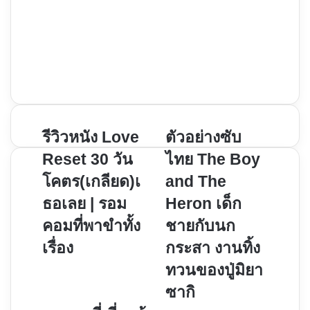
Website
Facebook
X
YouTube
Instagram
รีวิว
ตัวอย่าง
รีวิวหนัง Love
ตัวอย่างซับ
หนัง
ซับ
Reset 30 วัน
ไทย The Boy
Love
ไทย
โคตร(เกลียด)เ
and The
Reset
The
ธอเลย | รอม
Heron เด็ก
30
Boy
วัน
and
คอมที่พาขำทั้ง
ชายกับนก
โคตร(เกลียด)เธอ
The
เรื่อง
กระสา งานทิ้ง
เลย
Heron
ทวนของปู่มิยา
|
เด็ก
รอม
ชาย
ซากิ
คอม
กับ