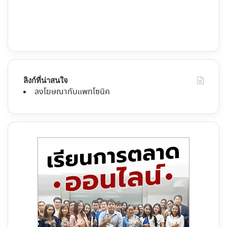
ลิงก์ที่น่าสนใจ
ลงโฆษณากับแพทโซนิค