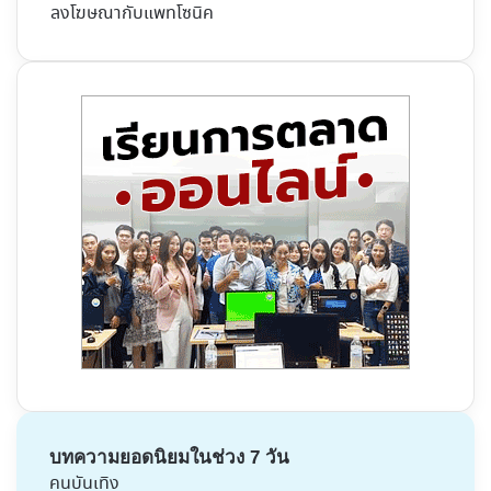
ลงโฆษณากับแพทโซนิค
บทความยอดนิยมในช่วง 7 วัน
คนบันเทิง