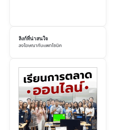
ลิงก์ที่น่าสนใจ
ลงโฆษณากับแพทโซนิค