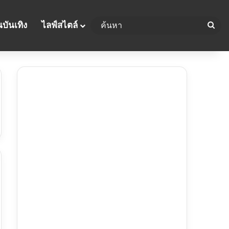
บันเทิง
ไลฟ์สไตล์
ค้น