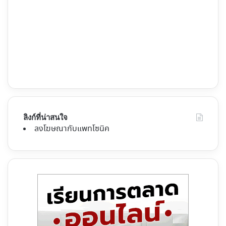
ลิงก์ที่น่าสนใจ
ลงโฆษณากับแพทโซนิค