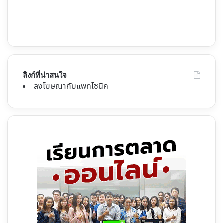
ลิงก์ที่น่าสนใจ
ลงโฆษณากับแพทโซนิค