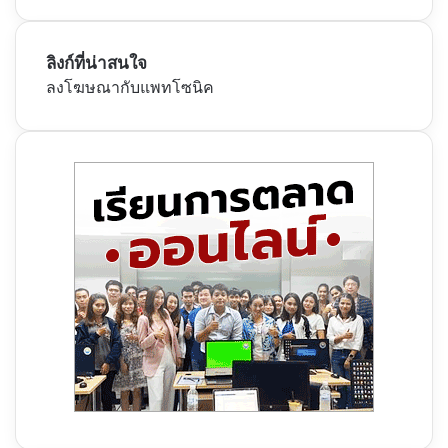
ลิงก์ที่น่าสนใจ
ลงโฆษณากับแพทโซนิค