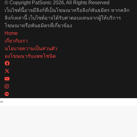
© Copyright PatSonic 2026, All Rights Reserved
เว็บไซต์นี้อาจมีลิงก์ที่เป็นโฆษณาหรือลิงก์พันธมิตร หากคลิก
ลิงก์เหล่านี้ เว็บไซต์อาจได้รับค่าตอบแทนจากผู้ให้บริการ
โฆษณาหรือพันธมิตรที่เกี่ยวข้อง
Home
เกี่ยวกับเรา
นโยบายความเป็นส่วนตัว
ลงโฆษณากับแพทโซนิค
Facebook
X
YouTube
Instagram
Spotify
Back
to
top
button