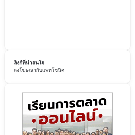
ลิงก์ที่น่าสนใจ
ลงโฆษณากับแพทโซนิค