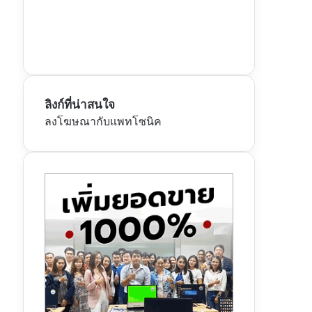
ลิงก์ที่น่าสนใจ
ลงโฆษณากับแพทโซนิค