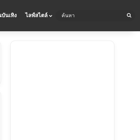
บันเทิง
ไลฟ์สไตล์
ค้น